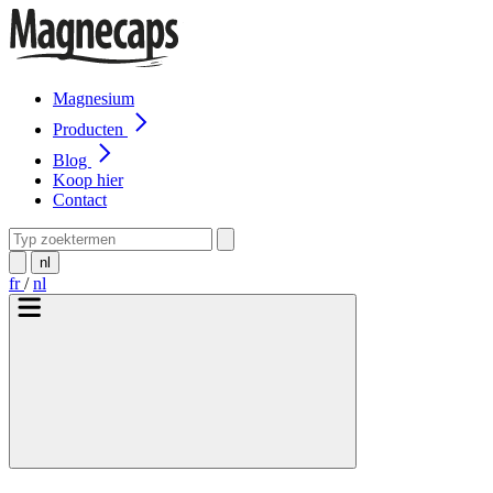
Magnesium
Producten
Blog
Koop hier
Contact
nl
fr
/
nl