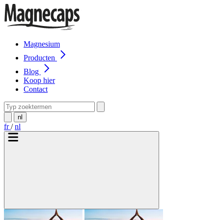
Magnesium
Producten
Blog
Koop hier
Contact
nl
fr
/
nl